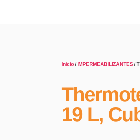
Inicio
/
IMPERMEABILIZANTES
/ 
Thermote
19 L, Cu