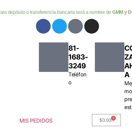
para depósito o transferencia bancaría será a nombre de
GMM y De
81-
C
1683-
Z
3249
A
A
Teléfon
o
Me
mo
pr
es
0
$
0.00
MIS PEDIDOS