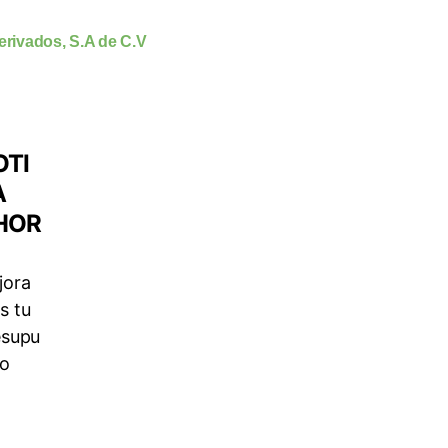
rivados, S.A de C.V
OTI
A
HOR
jora
s tu
esupu
to