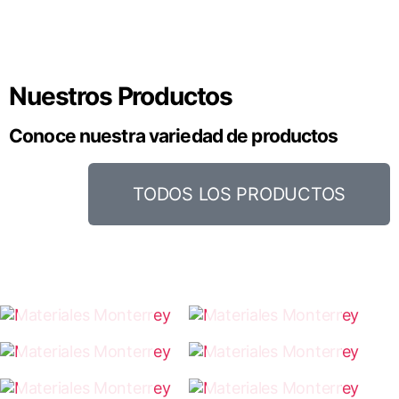
Nuestros Productos
Conoce nuestra variedad de productos
TODOS LOS PRODUCTOS
IMPERMEABI
SONOTUBO
LIZANTES
CONSTRUC
ESTUCO
CIÓN
ARENA Y
CEMENTO
BLOCK
TRITURADO
ADHESIVOS