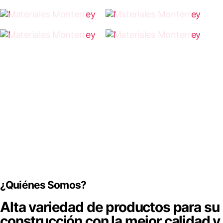
BARRO
S
Y
BOQUILLAS
ACERO
¿Quiénes Somos?
Alta variedad de productos para su
construcción con la mejor calidad y