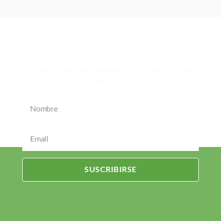
Suscríbete a nuestro Boletín
Manténte al tanto siempre de nuestras promociones
y nuestras ultimas novedades. Solo deja tu correo
electrónico y susbrívte
SUSCRIBIRSE