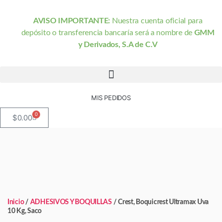
AVISO IMPORTANTE:
Nuestra cuenta oficial para
depósito o transferencia bancaría será a nombre de
GMM
y Derivados, S.A de C.V
MIS PEDIDOS
0
$
0.00
Inicio
/
ADHESIVOS Y BOQUILLAS
/ Crest, Boquicrest Ultramax Uva
10 Kg, Saco