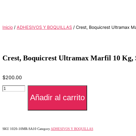
Inicio
/
ADHESIVOS Y BOQUILLAS
/ Crest, Boquicrest Ultramax Ma
Crest, Boquicrest Ultramax Marfil 10 Kg,
$
200.00
Crest,
Boquicrest
Añadir al carrito
Ultramax
Marfil
10
Kg,
Saco
cantidad
SKU
1020-10MR-SA10
Category
ADHESIVOS Y BOQUILLAS