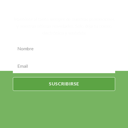
Suscríbete a nuestro Boletín
Manténte al tanto siempre de nuestras promociones
y nuestras ultimas novedades. Solo deja tu correo
electrónico y susbrívte
SUSCRIBIRSE